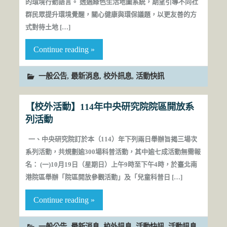
的環境行動語言。 透過綠色生活地圖系統，期望引導不同社
群民眾提升環境覺醒，關心健康與環保議題，以更友善的方
式對待土地 […]
Continue reading »
,
,
,
一般公告
最新消息
校外訊息
活動快訊
【校外活動】114年中央研究院院區開放系
列活動
一、中央研究院訂於本（114）年下列兩日舉辦旨揭三場次
系列活動，共規劃逾300場科普活動，其中逾七成活動無需報
名： (一)10月19日（星期日）上午9時至下午4時，於臺北南
港院區舉辦「院區開放參觀活動」及「兒童科普日 […]
Continue reading »
,
,
,
,
一般公告
最新消息
校外訊息
活動快訊
活動訊息