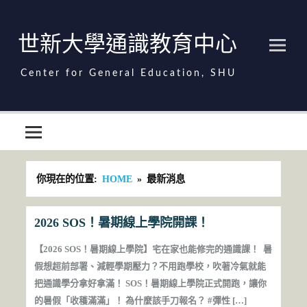
Skip
to
content
世新大學通識教育中心
世新大學通識教育中心
你現在的位置:
HOME
最新消息
2026 SOS！暑期線上學院開課！
【2026 SOS！暑期線上學院】宅在家也能修完的通識課！ 暑
假想超前部署、減輕學期壓力？不用跑學校，吹著冷氣就能
把通識學分拿好拿滿！ SOS！暑期線上學院正式開跑，讓你
的暑假「收穫滿滿」！ 為什麼該手刀報名？ #彈性 […]