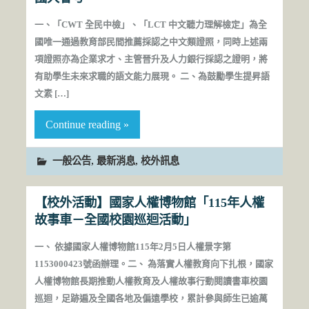
一、「CWT 全民中檢」、「LCT 中文聽力理解檢定」為全
國唯一通過教育部民間推薦採認之中文類證照，同時上述兩
項證照亦為企業求才、主管晉升及人力銀行採認之證明，將
有助學生未來求職的語文能力展現。 二、為鼓勵學生提昇語
文素 […]
Continue reading »
,
,
一般公告
最新消息
校外訊息
【校外活動】國家人權博物館「115年人權
故事車－全國校園巡迴活動」
一、 依據國家人權博物館115年2月5日人權景字第
1153000423號函辦理。二、 為落實人權教育向下扎根，國家
人權博物館長期推動人權教育及人權故事行動閱讀書車校園
巡迴，足跡遍及全國各地及偏遠學校，累計參與師生已逾萬