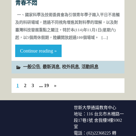
青春不悶
一、國家科學及技術委員會為引領青年學子踏入平日不易觸
及的科研場域，透過不同視角增進其對科學的理解，以及對
臺灣科技發展重點之關注，特於本(114)年11月1日(星期六)
起，以5個周休假期，陸續開放超過100個場域。 […]
Continue reading »
,
,
,
一般公告
最新消息
校外訊息
活動訊息
1
2
3
...
19
»
世新大學通識教育中心
地址：116 台北市木柵路一
段17巷1號 舍我樓9樓S902
室
電話：(02)22368225 轉