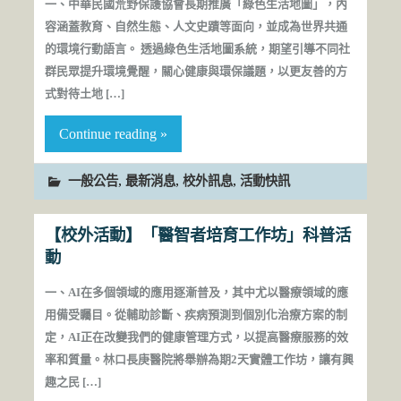
一、中華民國荒野保護協會長期推廣「綠色生活地圖」，內
容涵蓋教育、自然生態、人文史蹟等面向，並成為世界共通
的環境行動語言。 透過綠色生活地圖系統，期望引導不同社
群民眾提升環境覺醒，關心健康與環保議題，以更友善的方
式對待土地 […]
Continue reading »
,
,
,
一般公告
最新消息
校外訊息
活動快訊
【校外活動】「醫智者培育工作坊」科普活
動
一、AI在多個領域的應用逐漸普及，其中尤以醫療領域的應
用備受矚目。從輔助診斷、疾病預測到個別化治療方案的制
定，AI正在改變我們的健康管理方式，以提高醫療服務的效
率和質量。林口長庚醫院將舉辦為期2天實體工作坊，讓有興
趣之民 […]