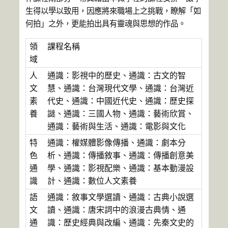
生得以學以致用，因應將來職場上之挑戰，瞭解「如
何拍」之外，更能拍出具有靈魂與思想的作品。
領
課程名稱
域
人
通識：影視中的歷史、通識：古文的智
文
慧、通識：台灣現代文學、通識：台灣近
素
代史、通識：中國近代史、通識：歷史探
養
謎、通識：三國人物、通識：藝術欣賞、
通識：藝術與生活、通識：電影與文化
特
通識：權媒體影像傳播、通識：劇本分
色
析、通識：傳播敘事、通識：傳播創意美
通
學、通識：影視配樂、通識：基本動漫設
識
計、通識：數位人文素養
語
通識：敘事文學選讀、通識：古典小說選
文
讀、通識：唐宋詞中的浪漫古典情、通
通
識：歷史經典與改編、通識：先秦文史的