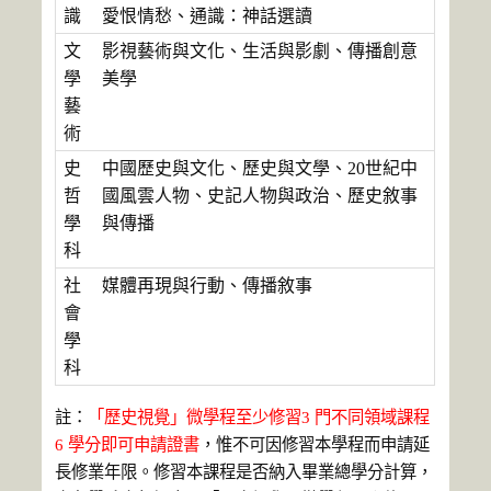
識
愛恨情愁、通識：神話選讀
文
影視藝術與文化、生活與影劇、傳播創意
學
美學
藝
術
史
中國歷史與文化、歷史與文學、20世紀中
哲
國風雲人物、史記人物與政治、歷史敘事
學
與傳播
科
社
媒體再現與行動、傳播敘事
會
學
科
註：
「歷史視覺」微學程至少修習3 門不同領域課程
6 學分即可申請證書
，惟不可因修習本學程而申請延
長修業年限。修習本課程是否納入畢業總學分計算，