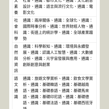
文
社會、通識：都市文化、通識：文化創意
素
設計、通識：語言與流行文化、通識：電
養
影文化
社
通識：兩岸關係、通識：全球化、通識：
會
國際時事分析、通識：世界財經人物、通
科
識：街道上的統計學、通識：全球產業趨
學
勢
自
通識：科學新知、通識：環境與永續發
然
展、通識：認識人工智慧、通識：大數據
與
分析、通識：元宇宙發展與應用、通識：
資
創新創意與創業
訊
語
通識：旅遊文學賞析、通識：飲食文學賞
文
析、通識：基礎韓語、通識：基礎越南
通
語、通識：基礎泰語、通識：基礎馬來
識
語、通識：基礎印尼語、通識：基礎德
語、通識：基礎法語、通識：基礎西班牙
語