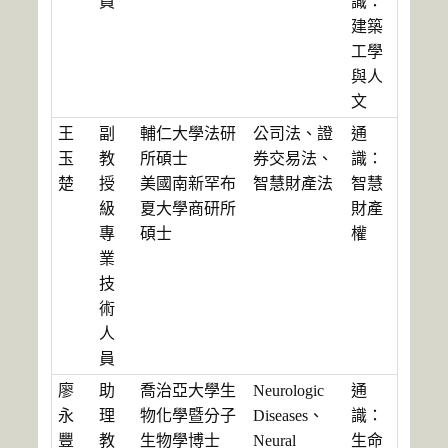
員
識：
建築
工學
與人
文
王
副
輔仁大學法研
公司法、證
通
玉
教
所碩士
券交易法、
識：
楚
授
美國南新罕布
智慧財產法
智慧
級
夏大學商研所
財產
專
碩士
權
業
技
術
人
員
廖
助
喬治亞大學生
Neurologic
通
永
理
物化學暨分子
Diseases、
識：
豐
教
生物學博士
Neural
生命