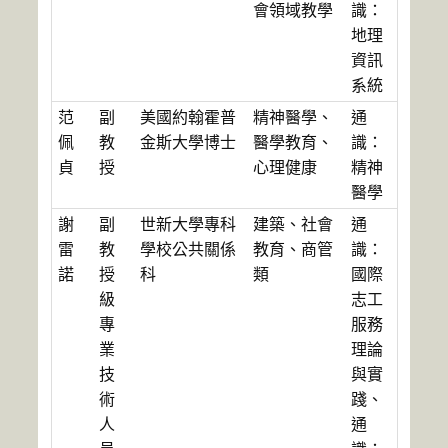
會領域教學
識：
地理
資訊
系統
范
副
美國約翰霍普
精神醫學、
通
佩
教
金斯大學博士
醫學教育、
識：
貞
授
心理健康
精神
醫學
謝
副
世新大學專科
建築、社會
通
雷
教
學校公共關係
教育、商管
識：
諾
授
科
類
國際
級
志工
專
服務
業
理論
技
與實
術
踐、
人
通