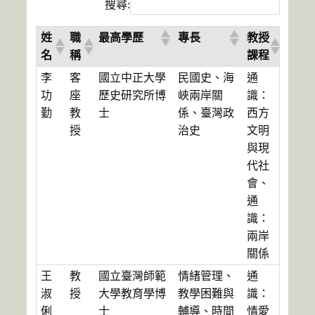
搜尋:
姓
職
最高學歷
專長
教授
名
稱
課程
李
客
國立中正大學
民國史、海
通
功
座
歷史研究所博
峽兩岸關
識：
勤
教
士
係、臺灣政
西方
授
治史
文明
與現
代社
會、
通
識：
兩岸
關係
王
教
國立臺灣師範
情緒管理、
通
淑
授
大學教育學博
教學困難與
識：
俐
士
輔導、時間
情愛