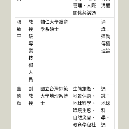
管理、人際
溝通
關係與溝通
張
教
輔仁大學體育
通
致
授
學系碩士
識：
平
級
運動
專
傳播
業
理論
技
術
人
員
董
副
國立台灣師範
生態旅遊、
通
德
教
大學地理系博
地景保育、
識：
輝
授
士
地球科學、
地球
環境生態、
科
自然災害、
學、
教育學程社
通