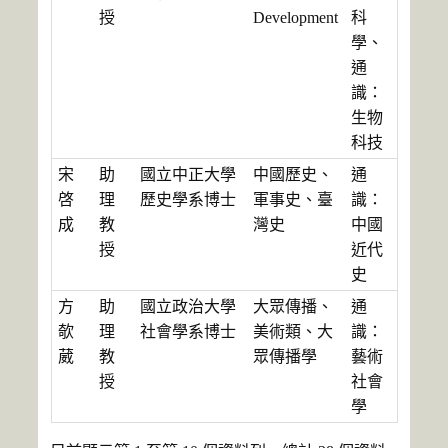
授
Development
科
學、
通
識：
生物
科技
宋
助
國立中正大學
中國歷史、
通
啓
理
歷史學系博士
軍事史、臺
識：
成
教
灣史
中國
授
近代
史
方
助
國立政治大學
大眾傳播、
通
欹
理
社會學系博士
美術類、大
識：
葳
教
眾傳播學
藝術
授
社會
學