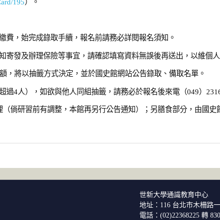
Card/195
）。
繳費，始完成錄取手續，報名前請務必詳閱報名須知。
知寄發及辦理保險等事宜，請確認填寫資料無誤後再送出，以維個
名額，將以抽籤方式決定，並於國史館網站公告錄取、備取名單。
4人），如欲與他人同組抽籤，請務必於報名後來電（049）2316
理（倘研習前有調整，本館再另行公告通知）；另膳食部分，由國史
世新大學通識教育中心
地址：116 台北市木柵路一
電話：(02)22368225 轉 83