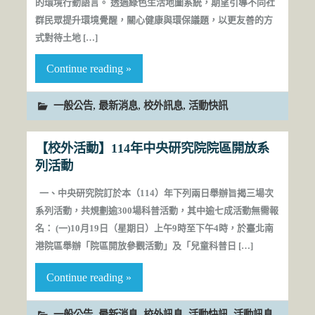
的環境行動語言。 透過綠色生活地圖系統，期望引導不同社
群民眾提升環境覺醒，關心健康與環保議題，以更友善的方
式對待土地 […]
Continue reading »
,
,
,
一般公告
最新消息
校外訊息
活動快訊
【校外活動】114年中央研究院院區開放系
列活動
一、中央研究院訂於本（114）年下列兩日舉辦旨揭三場次
系列活動，共規劃逾300場科普活動，其中逾七成活動無需報
名： (一)10月19日（星期日）上午9時至下午4時，於臺北南
港院區舉辦「院區開放參觀活動」及「兒童科普日 […]
Continue reading »
,
,
,
,
一般公告
最新消息
校外訊息
活動快訊
活動訊息