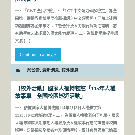
一、「CWT 全民中檢」、「LCT 中文聽力理解檢定」為全
國唯一通過教育部民間推薦採認之中文類證照，同時上述兩
項證照亦為企業求才、主管晉升及人力銀行採認之證明，將
有助學生未來求職的語文能力展現。 二、為鼓勵學生提昇語
文素 […]
Continue reading »
,
,
一般公告
最新消息
校外訊息
【校外活動】國家人權博物館「115年人權
故事車－全國校園巡迴活動」
一、 依據國家人權博物館115年2月5日人權景字第
1153000423號函辦理。二、 為落實人權教育向下扎根，國家
人權博物館長期推動人權教育及人權故事行動閱讀書車校園
巡迴，足跡遍及全國各地及偏遠學校，累計參與師生已逾萬