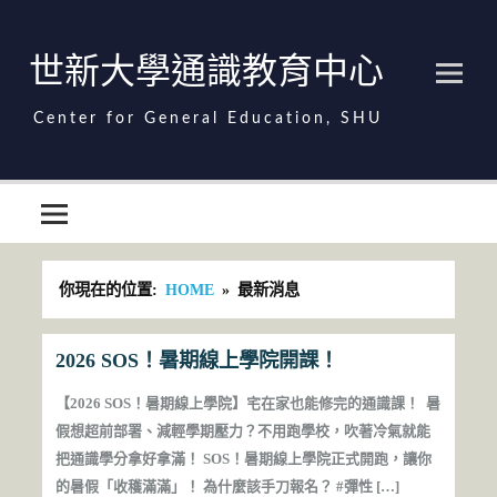
Skip
to
content
世新大學通識教育中心
世新大學通識教育中心
你現在的位置:
HOME
最新消息
2026 SOS！暑期線上學院開課！
【2026 SOS！暑期線上學院】宅在家也能修完的通識課！ 暑
假想超前部署、減輕學期壓力？不用跑學校，吹著冷氣就能
把通識學分拿好拿滿！ SOS！暑期線上學院正式開跑，讓你
的暑假「收穫滿滿」！ 為什麼該手刀報名？ #彈性 […]