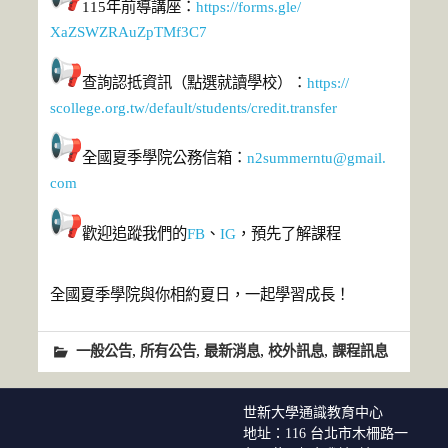
115年前導講座：
https://forms.gle/
XaZSWZRAuZpTMf3C7
查詢認抵資訊（點選就讀學校）：
https://
scollege.org.tw/default/
students/credit.transfer
全國夏季學院公務信箱：
n2summerntu@gmail.
com
歡迎追蹤我們的
FB
、
IG
，預先了解課程
全國夏季學院與你相約夏日，一起學習成長！
,
,
,
,
一般公告
所有公告
最新消息
校外訊息
課程訊息
世新大學通識教育中心
地址：116 台北市木柵路一