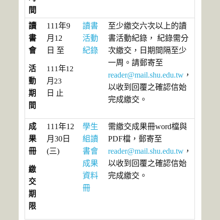
間
讀
111年9
讀書
至少繳交六次以上的讀
書
月12
活動
書活動紀錄， 紀錄需分
會
日 至
紀錄
次繳交，日期間隔至少
一周。請郵寄至
活
111年12
reader@mail.shu.edu.tw
，
動
月23
以收到回覆之確認信始
期
日 止
完成繳交。
間
成
111年12
學生
需繳交成果冊word檔與
果
月30日
組讀
PDF檔，郵寄至
冊
(三)
書會
reader@mail.shu.edu.tw
，
成果
以收到回覆之確認信始
繳
資料
完成繳交。
交
冊
期
限