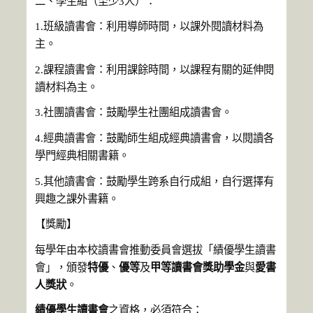
二、學生組（至少3人）：
1.班級讀書會：利用導師時間，以課外閱讀材料為
主。
2.課程讀書會：利用課餘時間，以課程有關的延伸閱
讀材料為主。
3.社團讀書會：鼓勵學生社團組成讀書會。
4.經典讀書會：鼓勵師生組成經典讀書會，以閱讀各
學門經典相關書籍。
5.其他讀書會：鼓勵學生跨系自行成組，自行選擇有
興趣之課外書籍。
【獎勵】
每學年由本校讀書會推動委員會選拔「績優學生讀書
會」，頒發
特優
、
優等
及
甲等
讀書會獎助學金
與
愛書
人獎狀
。
績優學生讀書會
之資格，必須符合：