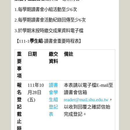
1.每學期讀書會小組活動至少6次
2.每學期讀書會活動紀錄回傳至少6次
3.於學期末按時繳交成果資料電子檔
【111-1
學生組
-讀書會重要時程表】
重
日期
繳交
備註
要
資料
事
項
報
111年10
讀書
本表請以電子檔E-mail至
名
月28日
會學
讀書會信箱
登
(五)
生組
reader@mail.shu.edu.tw
，
記
登記
以收到回覆之確認信始
截
表
完成登記。
止
時