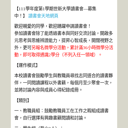
【111學年度第1學期世新大學讀書會—募集
中！】
讀書會天地網頁
歡迎親愛的同學，歡迎踴躍申請讀書會！
參加讀書會除了能透過書本與同好交流討論，開啟多
元思考與思維辨證能力，提昇心智成長，開闊視野之
外，更可
另報名微學分活動，累計滿
36
小時微學分活
動，即可取得通識
2
學分（不列入任一領域）
。
【運作模式】
本校讀書會鼓勵學生與教職員尋找志同道合的讀書夥
伴，一同閱讀課程以外書籍，每個月至少聚會一次，
並將討論內容與成員心得紀錄成冊。
【類別】
一、教職員組：鼓勵教職員工在工作之暇組成讀書
會，自行選擇有興趣書籍閱讀和討論。