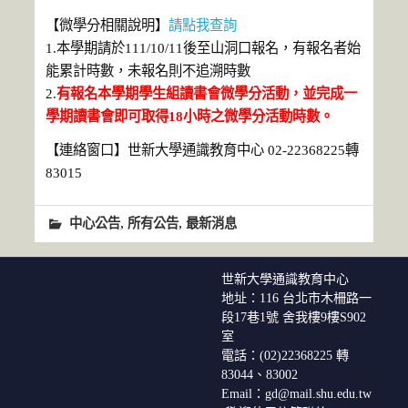
【微學分相關說明】
請點我查詢
1.本學期請於111/10/11後至山洞口報名，有報名者始
能累計時數，未報名則不追溯時數
2.
有報名本學期學生組讀書會微學分活動，並完成一
學期讀書會即可取得
18
小時之微學分活動時數。
【連絡窗口】世新大學通識教育中心 02-22368225轉
83015
,
,
中心公告
所有公告
最新消息
世新大學通識教育中心
地址：116 台北市木柵路一
段17巷1號 舍我樓9樓S902
室
電話：(02)22368225 轉
83044、83002
Email：gd@mail.shu.edu.tw